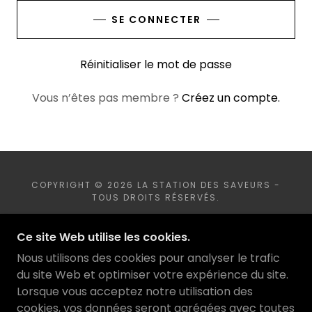
SE CONNECTER
Réinitialiser le mot de passe
Vous n’êtes pas membre ?
Créez un compte.
COPYRIGHT © 2026 LA STATION DES SAVEURS -
TOUS DROITS RÉSERVÉS.
OPTIMISÉ PAR
Ce site Web utilise les cookies.
Nous utilisons des cookies pour analyser le trafic
du site Web et optimiser votre expérience du site.
ACCUEIL
Lorsque vous acceptez notre utilisation des
CONTACTEZ-NOUS
cookies, vos données seront agrégées avec toutes